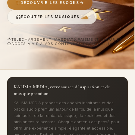
DÉCOUVRIR LES EBOOKS
ÉCOUTER LES MUSIQUES
TÉLÉCHARGEMENT IMMÉDIAT
PAIEMENT SÉCURISÉ
ACCÈS À VIE À VOS CONTENUS
ÉCOUTE ILLIMITÉE
KALIMA MEDIA, votre source d’inspiration et de
musique premium
KALIMA MEDIA propose des ebooks inspirants et des
packs audio premium autour de la foi, de la musique
spirituelle, de la rumba classique, du zouk love et des
ambiances relaxantes. Chaque contenu est pensé pour
offrir une expérience simple, élégante et accessible,
avec écoute d’extraits, achat sécurisé et accès rapide