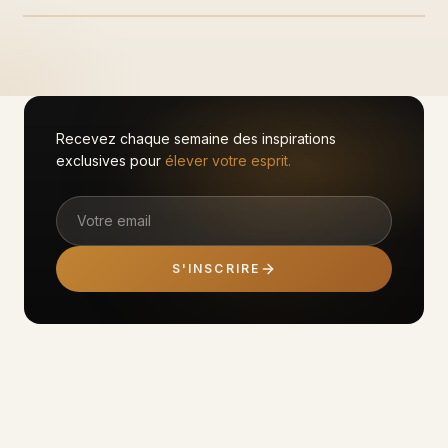
Recevez chaque semaine des inspirations
exclusives pour
élever votre esprit.
S'INSCRIRE