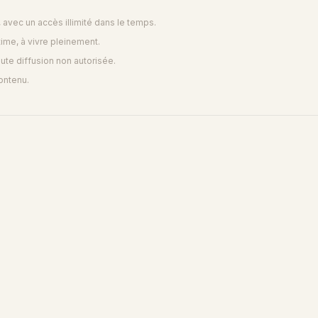
avec un accès illimité dans le temps.
me, à vivre pleinement.
ute diffusion non autorisée.
ontenu.
SPIRITUEL
Sous Ses Ailes
17 min 46 s · 4 titres
3 000 FCFA
DÉCOUVRIR LE PACK
PACK MUSICAL