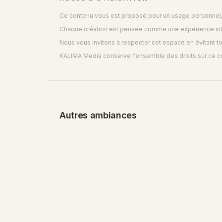
Ce contenu vous est proposé pour un usage personnel, 
Chaque création est pensée comme une expérience inti
Nous vous invitons à respecter cet espace en évitant to
KALIMA Media conserve l'ensemble des droits sur ce c
SPIRITUEL
Pentecôte
22 min 27 s · 5 titres
5 000 FCFA
Autres ambiances
DÉCOUVRIR LE PACK
PACK MUSICAL