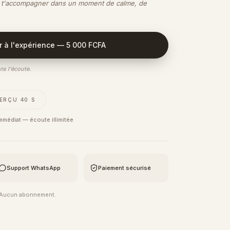
 t'accompagner dans un moment de calme, de
 à l'expérience —
5 000 FCFA
ns l'écoute.
ERÇU 40 S
médiat — écoute illimitée
Support WhatsApp
Paiement sécurisé
. Aucun abonnement.