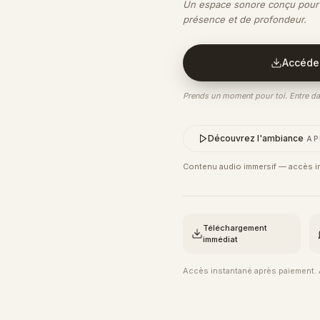
Un espace sonore conçu pour
présence et de profondeur.
Accéder
Prends un moment pour toi. Entre da
Découvrez l'ambiance
AP
Contenu audio immersif — accès im
Téléchargement
immédiat
Accès instantané après paiement