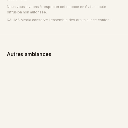
Nous vous invitons à respecter cet espace en évitant toute
diffusion non autorisée.
KALIMA Media conserve l'ensemble des droits sur ce contenu.
SPIRITUEL
Parcours du Triduum
SPIRITUEL
Pentecôte
SPIRITUEL
22 min 18 s · 5 titres
5 000 FCFA
Sous Ses Ailes
22 min 27 s · 5 titres
5 000 FCFA
Autres ambiances
DÉCOUVRIR LE PACK
17 min 46 s · 4 titres
3 000 FCFA
DÉCOUVRIR LE PACK
DÉCOUVRIR LE PACK
PACK MUSICAL
PACK MUSICAL
PACK MUSICAL