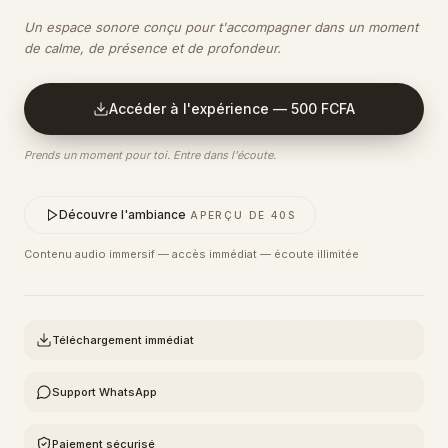
Un espace sonore conçu pour t'accompagner dans un moment
de calme, de présence et de profondeur.
Accéder à l'expérience —
500 FCFA
Prends un moment pour toi. Entre dans l'écoute.
Découvre l'ambiance
APERÇU DE
40
S
Contenu audio immersif — accès immédiat — écoute illimitée
Téléchargement immédiat
Support WhatsApp
Paiement sécurisé