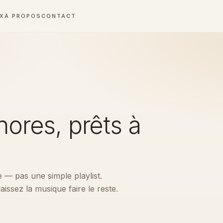
UX
À PROPOS
CONTACT
ores, prêts à
— pas une simple playlist.
issez la musique faire le reste.